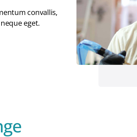
Mi Autogestión
mentum convallis,
 neque eget.
nge