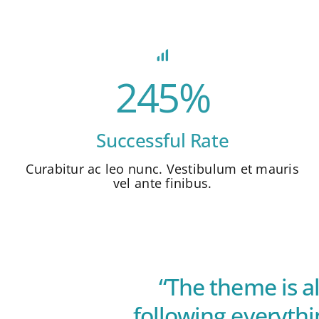
245%
Successful Rate
Curabitur ac leo nunc. Vestibulum et mauris
vel ante finibus.
“The theme is a
following everythi