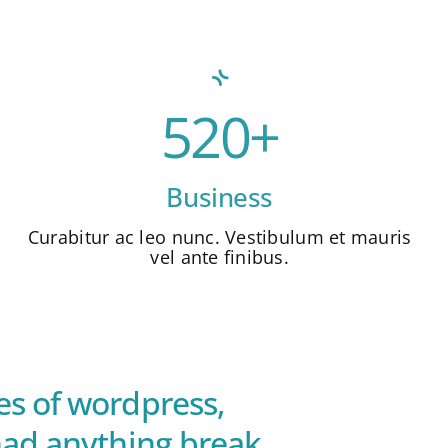
520+
Business
Curabitur ac leo nunc. Vestibulum et mauris
vel ante finibus.
es of wordpress,
 had anything break