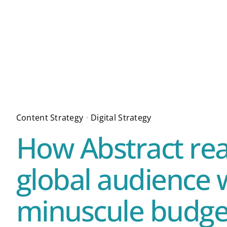
Skip
to
content
Content Strategy
•
Digital Strategy
How Abstract re
global audience 
minuscule budge