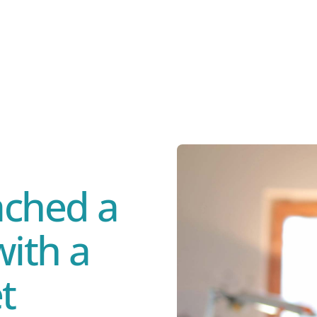
Planes
Cartilla
Centros De Atención
ached a
Información
with a
Emergencias
t