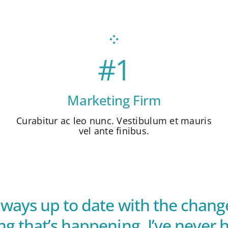
#1
Marketing Firm
Curabitur ac leo nunc. Vestibulum et mauris
vel ante finibus.
lways up to date with the chang
ng that’s happening. I’ve never